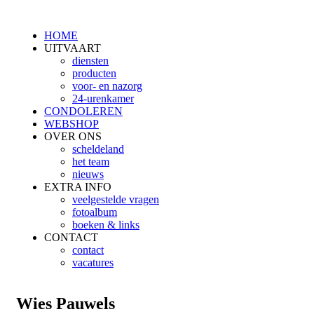
HOME
UITVAART
diensten
producten
voor- en nazorg
24-urenkamer
CONDOLEREN
WEBSHOP
OVER ONS
scheldeland
het team
nieuws
EXTRA INFO
veelgestelde vragen
fotoalbum
boeken & links
CONTACT
contact
vacatures
Wies Pauwels